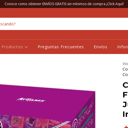
Conoce como obtener ENVÍOS GRATIS sin mínimos de compra ¡Click Aquí!
Productos
Preguntas Frecuentes
Envíos
Info
Ini
Co
Co
C
F
J
I