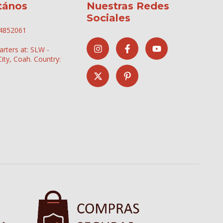
tános
Nuestras Redes
Sociales
4852061
rters at: SLW -
 City, Coah. Country: