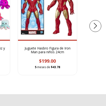
iz y
Juguete Hasbro Figura de Iron
Radioshac
Man para niños 24cm
Accesorio
Comp
$199.00
5
meses de
$43.78
5
m