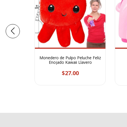
ble 4pcs
Monedero de Pulpo Peluche Feliz
ión de
Enojado Kawaii Llavero
ndroid y
$27.00
.78