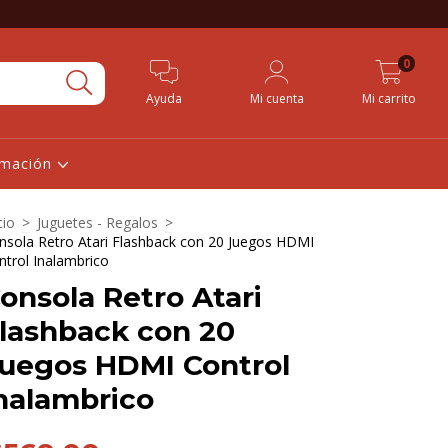
0
Ayuda
Mi cuenta
Mi carrito
rmación
cio
>
Juguetes - Regalos
>
nsola Retro Atari Flashback con 20 Juegos HDMI
ntrol Inalambrico
onsola Retro Atari
lashback con 20
uegos HDMI Control
nalambrico