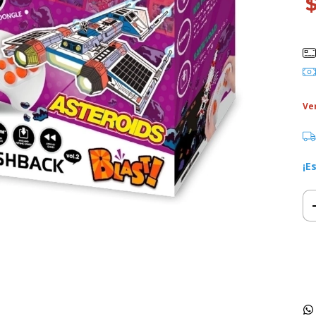
Ve
¡E