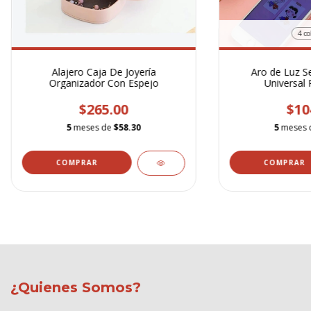
4 co
Alajero Caja De Joyería
Aro de Luz Se
Organizador Con Espejo
Universal 
$265.00
$10
5
meses de
$58.30
5
meses 
COMPRAR
¿Quienes Somos?