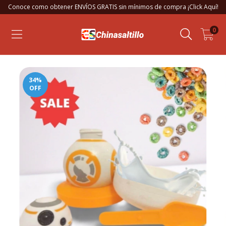
Conoce como obtener ENVÍOS GRATIS sin mínimos de compra ¡Click Aquí!
0
34
%
OFF