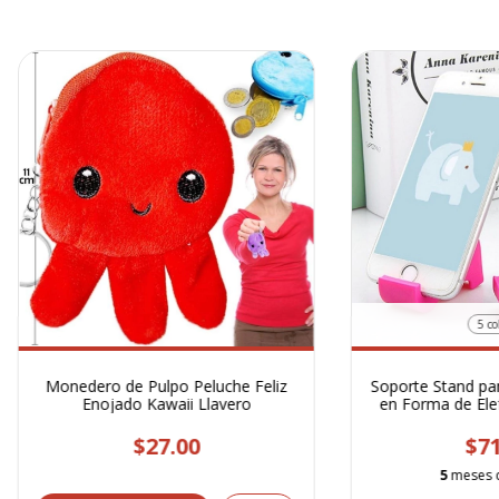
5 co
Monedero de Pulpo Peluche Feliz
Soporte Stand par
Enojado Kawaii Llavero
en Forma de Ele
$27.00
$71
5
meses 