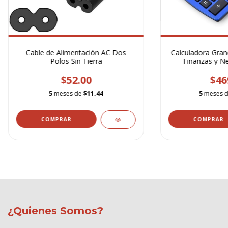
Cable de Alimentación AC Dos
Calculadora Gran
Polos Sin Tierra
Finanzas y N
Renglón Funció
Solar 
$52.00
$46
5
meses de
$11.44
5
meses 
¿Quienes Somos?